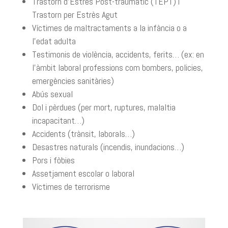
Trastorn d’Estrès Post-traumàtic (TEPT) i
Trastorn per Estrès Agut
Víctimes de maltractaments a la infància o a
l’edat adulta
Testimonis de violència, accidents, ferits… (ex: en
l’àmbit laboral professions com bombers, policies,
emergències sanitàries)
Abús sexual
Dol i pèrdues (per mort, ruptures, malaltia
incapacitant…)
Accidents (trànsit, laborals…)
Desastres naturals (incendis, inundacions…)
Pors i fòbies
Assetjament escolar o laboral
Víctimes de terrorisme