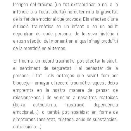
L’origen del trauma (un fet extraordinari o no, a la
infància o a l’edat adulta)
no determina la gravetat
de la ferida emocional que provoca
. Els efectes d’una
situació traumàtica en un infant o en un adult
dependran de cada persona, de la seva història i
entorn afectiu, del moment en el qual s’hagi produït i
de la repetició en el temps.
El trauma, un record traumàtic, pot afectar la salut,
el sentiment de seguretat i el benestar de la
persona, i tot i els esforços que sovint fem per
bloquejar i amagar el record traumàtic, aquest deixa
empremta en la nostra manera de pensar, de
relacionar-nos i de veure’ns a nosaltres mateixos
(baixa autoestima, frustració, dependència
emocional…), o també pot aparèixer en forma de
símptomes (ansietat, tristesa, abús de substàncies,
autolesions…).