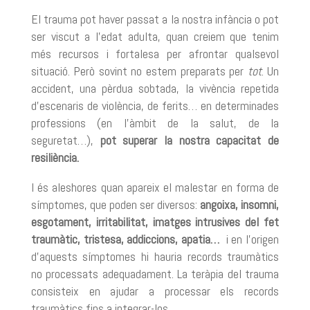
El trauma pot haver passat a la nostra infància o pot
ser viscut a l’edat adulta, quan creiem que tenim
més recursos i fortalesa per afrontar qualsevol
situació. Però sovint no estem preparats per
tot
. Un
accident, una pèrdua sobtada, la vivència repetida
d’escenaris de violència, de ferits… en determinades
professions (en l’àmbit de la salut, de la
seguretat…),
pot superar la nostra capacitat de
resiliència.
I és aleshores quan apareix el malestar en forma de
símptomes, que poden ser diversos:
angoixa, insomni,
esgotament, irritabilitat, imatges intrusives del fet
traumàtic, tristesa, addiccions, apatia…
i en l’origen
d’aquests símptomes hi hauria records traumàtics
no processats adequadament. La teràpia del trauma
consisteix en ajudar a processar els records
traumàtics fins a integrar-los.